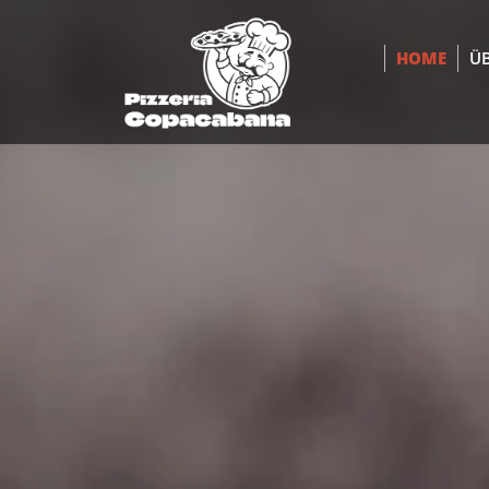
HOME
ÜB