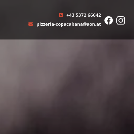
+43 5372 66642

pizzeria-copacabana@aon.at
